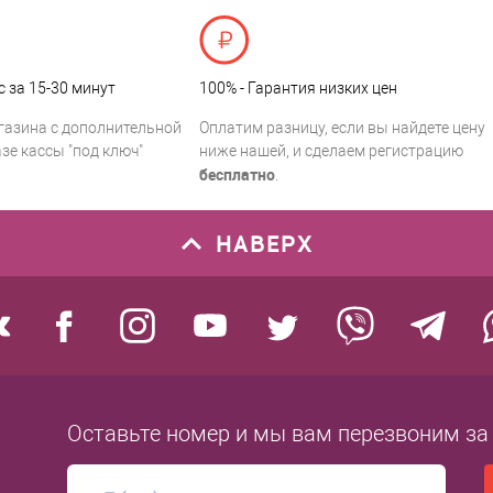
с за 15-30 минут
100% - Гарантия низких цен
газина с дополнительной
Оплатим разницу, если вы найдете цену
зе кассы "под ключ"
ниже нашей, и сделаем регистрацию
бесплатно
.
НАВЕРХ
Оставьте номер
и мы вам перезвоним
за