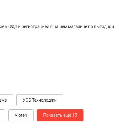
е к ОФД и регистрацией в нашем магазине по выгодной
емз
УЭБ Технолоджи
Vioteh
Показать ещё 15