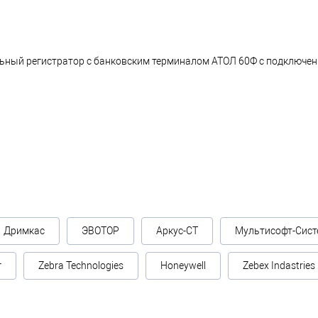
ьный регистратор с банковским терминалом АТОЛ 60Ф с подключени
Дримкас
ЭВОТОР
Аркус-СТ
Мультисофт-Сист
г
Zebra Technologies
Honeywell
Zebex Indastries