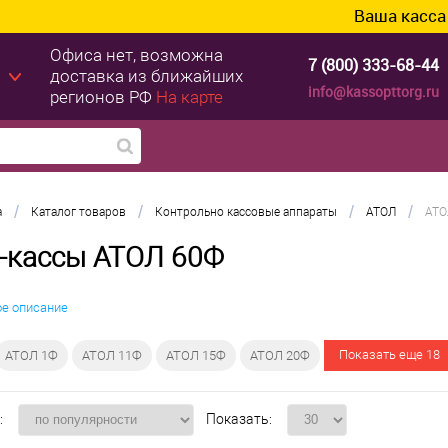
Ваша касса уже г
Офиса нет, возможна
7 (800) 333-68-44
доставка из ближайших
info@kassopttorg.ru
регионов РФ
На карте
/
/
/
/
а
Каталог товаров
Контрольно кассовые аппараты
АТОЛ
АТО
-кассы АТОЛ 60Ф
ое описание
Показать еще 18
АТОЛ 1Ф
АТОЛ 11Ф
АТОЛ 15Ф
АТОЛ 20Ф
:
Показать: