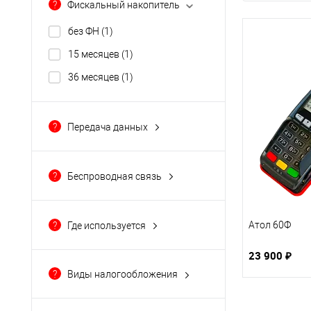
?
Фискальный накопитель
без ФН
(1)
15 месяцев
(1)
36 месяцев
(1)
?
Передача данных
Bluetooth
(3)
microUSB
(3)
?
Беспроводная связь
SIM
(3)
Bluetooth
(3)
GSM
(3)
Атол 60Ф
?
Где используется
курьеру
(3)
23 900 ₽
магазин продуктов
(3)
?
Виды налогообложения
островок
(3)
ЕНВД (вмененка)
(2)
отдел в магазине
(3)