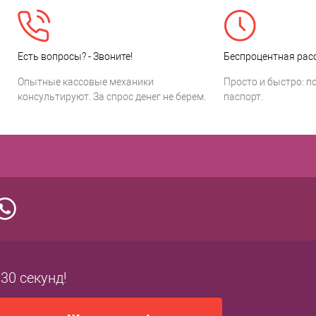
Есть вопросы? - Звоните!
Беспроцентная расс
Опытные кассовые механики
Просто и быстро: п
консультируют. За спрос денег не берем.
паспорт.
 30 секунд!