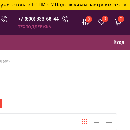
отова к ТС ПИоТ? Подключим и настроим без лишних х
✕
+7 (800) 333-68-44
0
0
0
ТЕХПОДДЕРЖКА
Вход
Л 60Ф