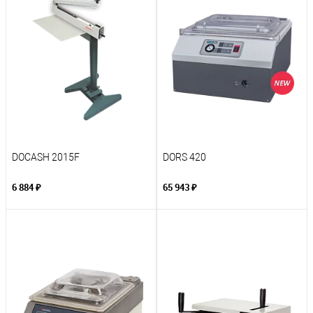
DOCASH 2015F
DORS 420
6 884 ₽
65 943 ₽