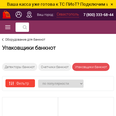
ша касса уже готова к ТС ПИоТ? Подключим и настрои
✕
7 (800) 333-68-44
Севастополь
Ваш город::
Оборудование для банкнот
Упаковщики банкнот
Детекторы банкнот
Счетчики банкнот
Упаковщики банкнот
Фильтр