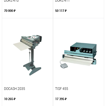
DORS 410
DORS 411
70 000 ₽
50 117 ₽
DOCASH 2035
TISF 455
10 265 ₽
17 395 ₽