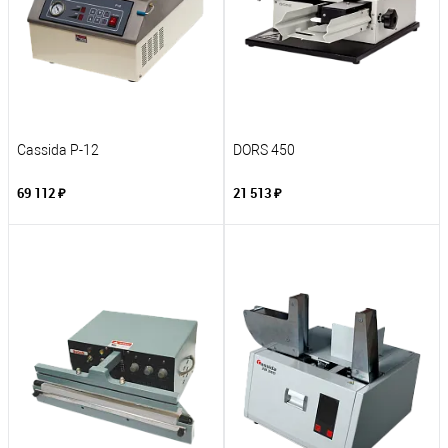
Cassida P-12
DORS 450
69 112 ₽
21 513 ₽