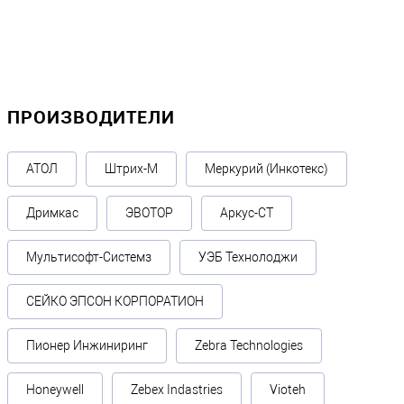
ПРОИЗВОДИТЕЛИ
АТОЛ
Штрих-М
Меркурий (Инкотекс)
Дримкас
ЭВОТОР
Аркус-СТ
Мультисофт-Системз
УЭБ Технолоджи
СЕЙКО ЭПСОН КОРПОРАТИОН
Пионер Инжиниринг
Zebra Technologies
Honeywell
Zebex Indastries
Vioteh