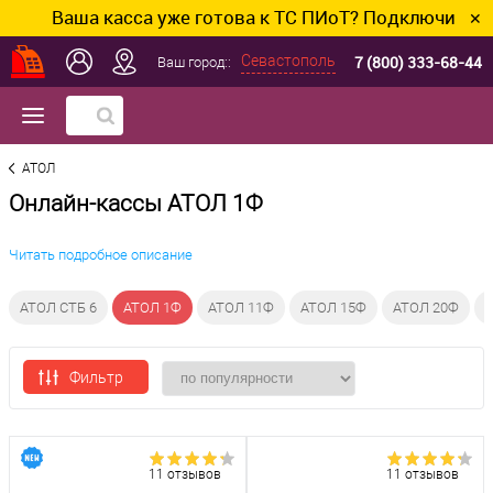
Ваша касса уже готова к ТС ПИоТ? Подключим и наст
✕
7 (800) 333-68-44
Севастополь
Ваш город::
АТОЛ
Онлайн-кассы АТОЛ 1Ф
Читать подробное описание
АТОЛ СТБ 6
АТОЛ 1Ф
АТОЛ 11Ф
АТОЛ 15Ф
АТОЛ 20Ф
А
Фильтр
11 отзывов
11 отзывов