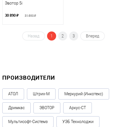
Эвотор 5i
30 890 ₽
31 890 ₽
Назад
1
2
3
Вперед
ПРОИЗВОДИТЕЛИ
АТОЛ
Штрих-М
Меркурий (Инкотекс)
Дримкас
ЭВОТОР
Аркус-СТ
Мультисофт-Системз
УЭБ Технолоджи