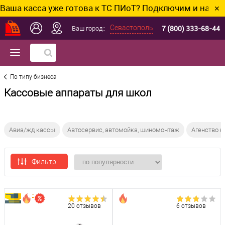
сса уже готова к ТС ПИоТ? Подключим и настроим без
✕
7 (800) 333-68-44
Севастополь
Ваш город::
По типу бизнеса
Кассовые аппараты для школ
Авиа/жд кассы
Автосервис, автомойка, шиномонтаж
Агенство 
Фильтр
20 отзывов
6 отзывов