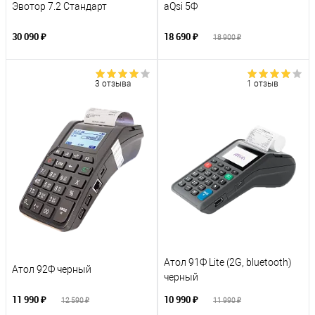
Эвотор 7.2 Стандарт
aQsi 5Ф
30 090 ₽
18 690 ₽
18 900 ₽
3 отзыва
1 отзыв
Атол 91Ф Lite (2G, bluetooth)
Атол 92Ф черный
черный
11 990 ₽
10 990 ₽
12 590 ₽
11 990 ₽