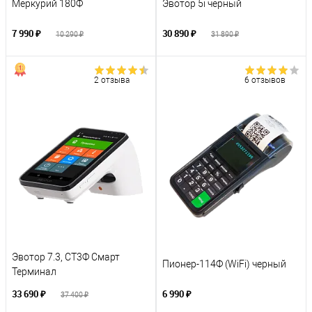
Меркурий 180Ф
Эвотор 5i черный
7 990 ₽
30 890 ₽
10 290 ₽
31 890 ₽
2 отзыва
6 отзывов
Эвотор 7.3, СТ3Ф Смарт
Пионер-114Ф (WiFi) черный
Терминал
33 690 ₽
6 990 ₽
37 400 ₽