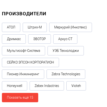
ПРОИЗВОДИТЕЛИ
АТОЛ
Штрих-М
Меркурий (Инкотекс)
Дримкас
ЭВОТОР
Аркус-СТ
Мультисофт-Системз
УЭБ Технолоджи
СЕЙКО ЭПСОН КОРПОРАТИОН
Пионер Инжиниринг
Zebra Technologies
Honeywell
Zebex Indastries
Vioteh
Показать ещё 15