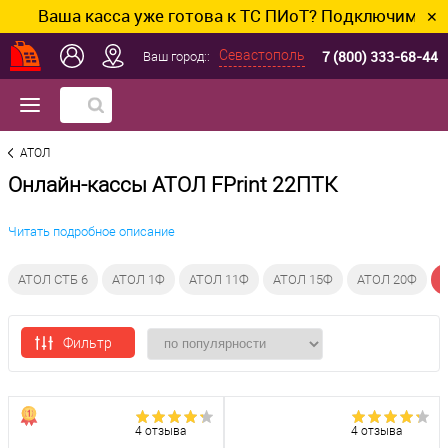
Ваша касса уже готова к ТС ПИоТ? Подключим и настр
✕
7 (800) 333-68-44
Севастополь
Ваш город::
АТОЛ
Онлайн-кассы АТОЛ FPrint 22ПТК
Читать подробное описание
АТОЛ СТБ 6
АТОЛ 1Ф
АТОЛ 11Ф
АТОЛ 15Ф
АТОЛ 20Ф
А
Фильтр
4 отзыва
4 отзыва