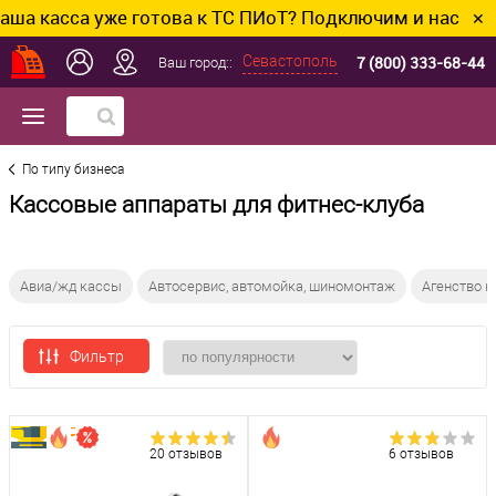
са уже готова к ТС ПИоТ? Подключим и настроим без 
✕
7 (800) 333-68-44
Севастополь
Ваш город::
По типу бизнеса
Кассовые аппараты для фитнес-клуба
Авиа/жд кассы
Автосервис, автомойка, шиномонтаж
Агенство 
Фильтр
20 отзывов
6 отзывов