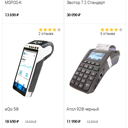
MSPOS-K
Эвотор 7.2 Стандарт
13 690 ₽
30 090 ₽
2 отзыва
3 отзыва
aQsi 5Ф
Атол 92Ф черный
18 690 ₽
11 990 ₽
18 900 ₽
12 590 ₽