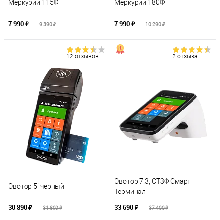
Меркурий 115Ф
Меркурий 180Ф
7 990 ₽
7 990 ₽
9 390 ₽
10 290 ₽
12 отзывов
2 отзыва
Эвотор 7.3, СТ3Ф Смарт
Эвотор 5i черный
Терминал
30 890 ₽
33 690 ₽
31 890 ₽
37 400 ₽