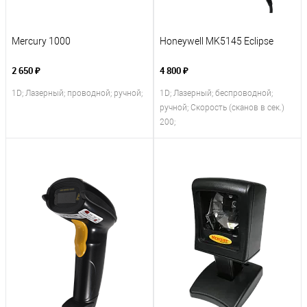
Mercury 1000
Honeywell MK5145 Eclipse
2 650 ₽
4 800 ₽
1D; Лазерный; проводной; ручной;
1D; Лазерный; беспроводной;
ручной; Скорость (сканов в сек.)
200;