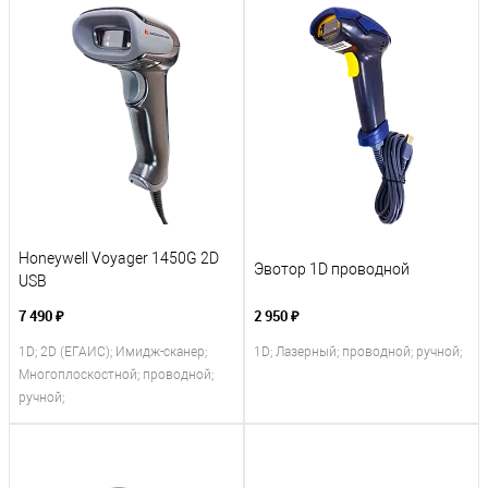
Honeywell Voyager 1450G 2D
Эвотор 1D проводной
USB
7 490 ₽
2 950 ₽
1D; 2D (ЕГАИС); Имидж-сканер;
1D; Лазерный; проводной; ручной;
Многоплоскостной; проводной;
ручной;