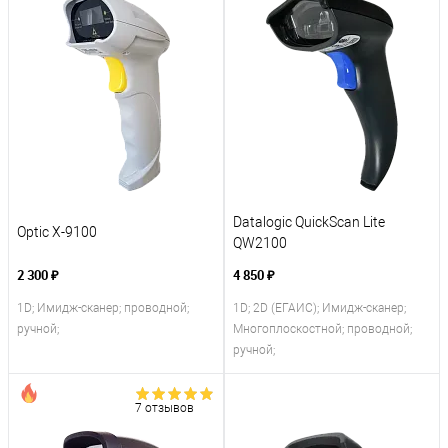
Datalogic QuickScan Lite
Optic X-9100
QW2100
2 300 ₽
4 850 ₽
1D; Имидж-сканер; проводной;
1D; 2D (ЕГАИС); Имидж-сканер;
ручной;
Многоплоскостной; проводной;
ручной;
7 отзывов