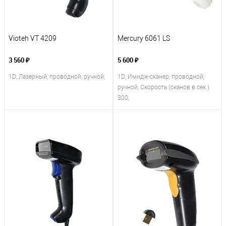
Vioteh VT 4209
Mercury 6061 LS
3 560 ₽
5 600 ₽
1D; Лазерный; проводной; ручной;
1D; Имидж-сканер; проводной;
ручной; Скорость (сканов в сек.)
300;