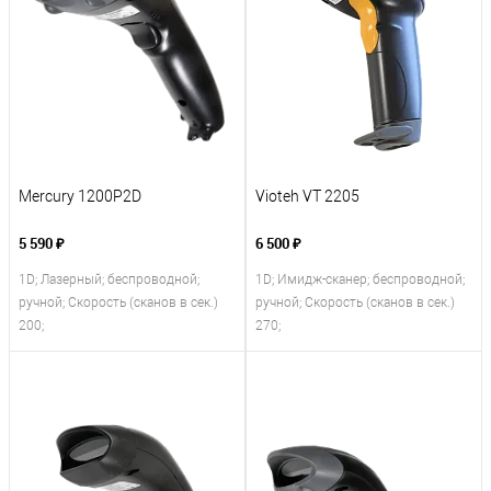
Mercury 1200P2D
Vioteh VT 2205
5 590 ₽
6 500 ₽
1D; Лазерный; беспроводной;
1D; Имидж-сканер; беспроводной;
ручной; Скорость (сканов в сек.)
ручной; Скорость (сканов в сек.)
200;
270;