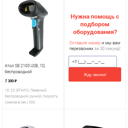
Нужна помощь с
подбором
оборудования?
Оставьте номер
и мы вам
перезвоним
за 30 секунд!
Атол SB 2103 USB, 1D,
беспроводной
Жду звонка!
7 300 ₽
1D; 2D (ЕГАИС); Лазерный;
беспроводной; ручной; Скорость
(сканов в сек.) 300;