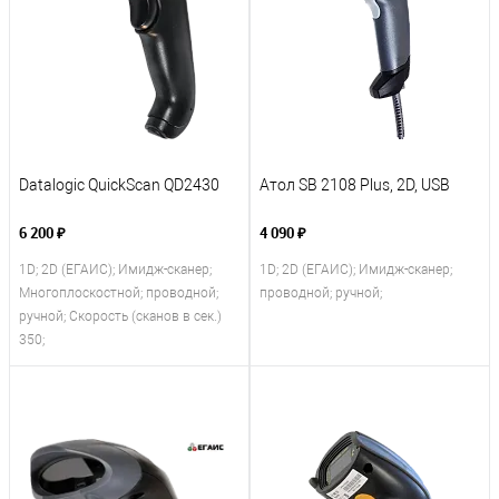
Datalogic QuickScan QD2430
Атол SB 2108 Plus, 2D, USB
6 200 ₽
4 090 ₽
1D; 2D (ЕГАИС); Имидж-сканер;
1D; 2D (ЕГАИС); Имидж-сканер;
Многоплоскостной; проводной;
проводной; ручной;
ручной; Скорость (сканов в сек.)
350;