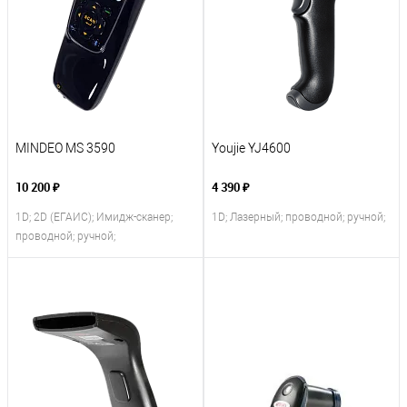
MINDEO MS 3590
Youjie YJ4600
10 200 ₽
4 390 ₽
1D; 2D (ЕГАИС); Имидж-сканер;
1D; Лазерный; проводной; ручной;
проводной; ручной;