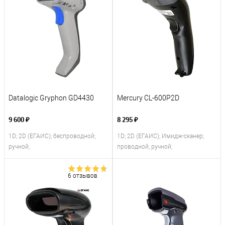
Datalogic Gryphon GD4430
Mercury CL-600P2D
9 600 ₽
8 295 ₽
1D; 2D (ЕГАИС); беспроводной;
1D; 2D (ЕГАИС); Имидж-сканер;
ручной;
проводной; ручной;
6 отзывов