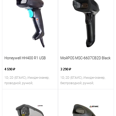
Honeywell HH400 R1 USB
МойPOS MSC-6607CB2D Black
4 590 ₽
3 290 ₽
1D; 2D (ЕГАИС); Имидж-сканер;
1D; 2D (ЕГАИС); Имидж-сканер;
проводной; ручной;
беспроводной; ручной;