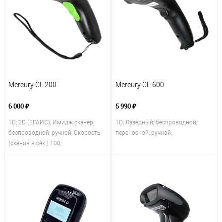
Mercury CL 200
Mercury CL-600
6 000 ₽
5 990 ₽
1D; 2D (ЕГАИС); Имидж-сканер;
1D; Лазерный; беспроводной;
беспроводной; ручной; Скорость
переносной; ручной;
(сканов в сек.) 100;