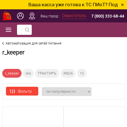
Ваша касса уже готова к ТС ПИоТ? Подключим и
✕
7 (800) 333-68-44
Севастополь
Ваш город::
Автоматизация для сетей питания
r_keeper
r_keeper
iiko
ТРАКТИРЪ
iRECA
1С
Фильтр