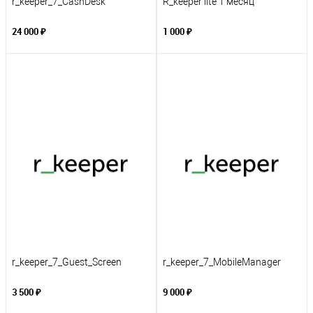
r_keeper_7_CashDesk
R_keeper lite 1 месяц
24 000 ₽
1 000 ₽
r_keeper_7_Guest_Screen
r_keeper_7_MobileManager
3 500 ₽
9 000 ₽