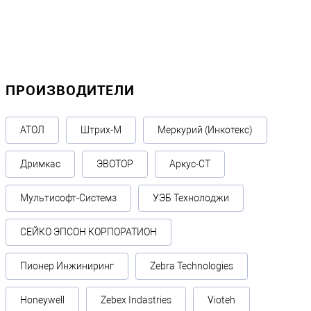
ПРОИЗВОДИТЕЛИ
АТОЛ
Штрих-М
Меркурий (Инкотекс)
Дримкас
ЭВОТОР
Аркус-СТ
Мультисофт-Системз
УЭБ Технолоджи
СЕЙКО ЭПСОН КОРПОРАТИОН
Пионер Инжиниринг
Zebra Technologies
Honeywell
Zebex Indastries
Vioteh