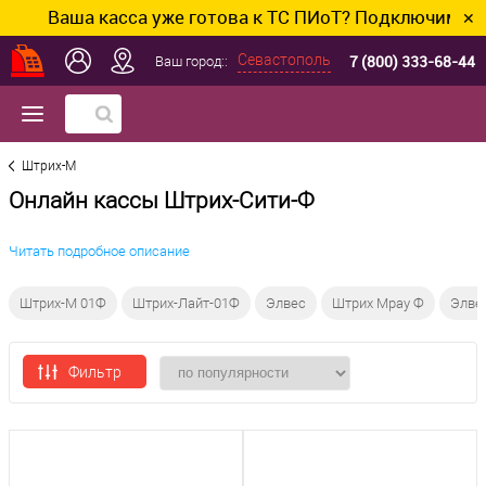
Ваша касса уже готова к ТС ПИоТ? Подключим и нас
✕
7 (800) 333-68-44
Севастополь
Ваш город::
Штрих-М
Онлайн кассы Штрих-Сити-Ф
Читать подробное описание
Штрих-М 01Ф
Штрих-Лайт-01Ф
Элвес
Штрих Mpay Ф
Элве
Фильтр