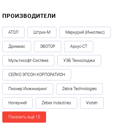
ПРОИЗВОДИТЕЛИ
АТОЛ
Штрих-М
Меркурий (Инкотекс)
Дримкас
ЭВОТОР
Аркус-СТ
Мультисофт-Системз
УЭБ Технолоджи
СЕЙКО ЭПСОН КОРПОРАТИОН
Пионер Инжиниринг
Zebra Technologies
Honeywell
Zebex Indastries
Vioteh
Показать ещё 15