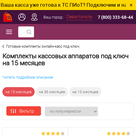
сса уже готова к ТС ПИоТ? Подключим и настроим без 
✕
7 (800) 333-68-44
Севастополь
Ваш город::
Готовые комплекты онлайн-касс под ключ
Комплекты кассовых аппаратов под ключ
на 15 месяцев
Читать подробное описание
на 15 месяцев
на 36 месяцев
на 13 месяцев
Фильтр