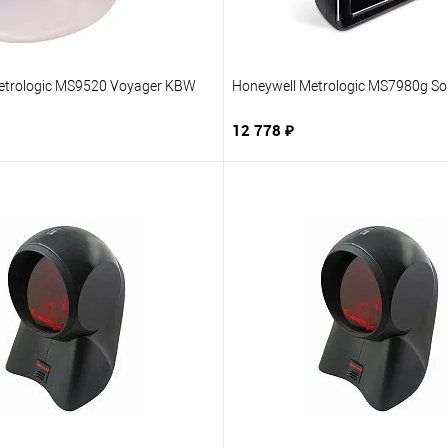
etrologic MS9520 Voyager KBW
Honeywell Metrologic MS7980g Sol
12 778 ₽
В корзину
В корзину
1 клик
В избранное
Купить в 1 клик
В из
нию
Под заказ
К сравнению
Под 