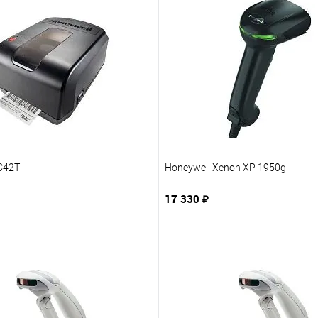
C42T
Honeywell Xenon XP 1950g
17 330 ₽
В корзину
В корзину
1 клик
В избранное
Купить в 1 клик
В из
нию
Под заказ
К сравнению
Под 