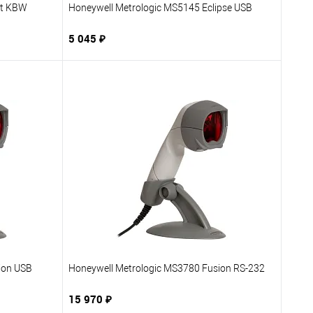
it KBW
Honeywell Metrologic MS5145 Eclipse USB
5 045 ₽
В корзину
бранное
Купить в 1 клик
В избранное
заказ
К сравнению
Под заказ
ion USB
Honeywell Metrologic MS3780 Fusion RS-232
15 970 ₽