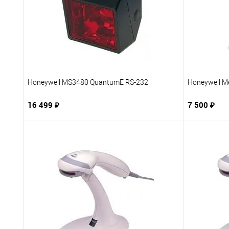
Honeywell MS3480 QuantumE RS-232
Honeywell M
16 499 ₽
7 500 ₽
В корзину
Купить в 1 клик
В избранное
Купить в 
К сравнению
Под заказ
К сравне