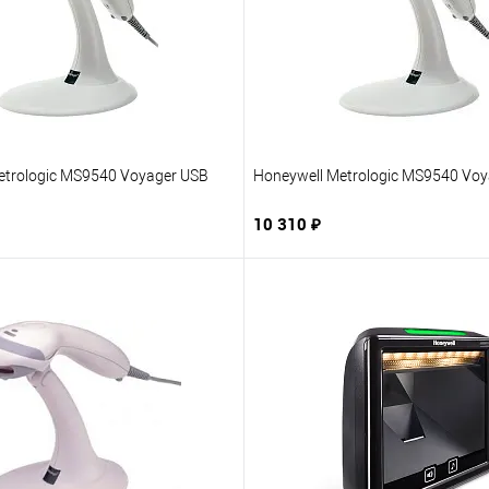
etrologic MS9540 Voyager USB
Honeywell Metrologic MS9540 Voy
10 310 ₽
В корзину
В корзину
1 клик
В избранное
Купить в 1 клик
В из
нию
Под заказ
К сравнению
Под 