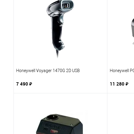
Honeywell Voyager 1470G 2D USB
Honeywell P
7 490 ₽
11 280 ₽
В корзину
Купить в 1 клик
В избранное
Купить в 
К сравнению
Под заказ
К сравне