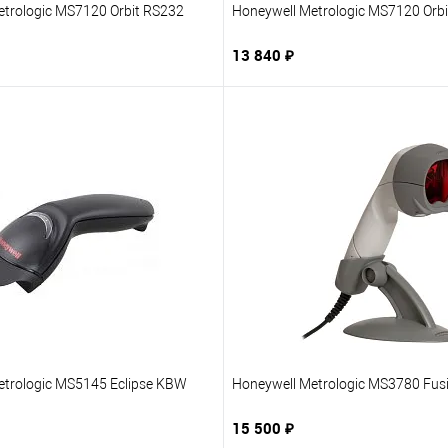
etrologic MS7120 Orbit RS232
Honeywell Metrologic MS7120 Orb
13 840 ₽
В корзину
В корзину
1 клик
В избранное
Купить в 1 клик
В из
нию
Под заказ
К сравнению
Под 
etrologic MS5145 Eclipse KBW
Honeywell Metrologic MS3780 Fus
15 500 ₽