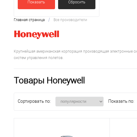
Показать
Сбросить
/
Главная страница
Все производители
Крупнейшая американская корпорация производящая электронные си
систем управления полетов.
Товары Honeywell
Сортировать по:
Показать по: