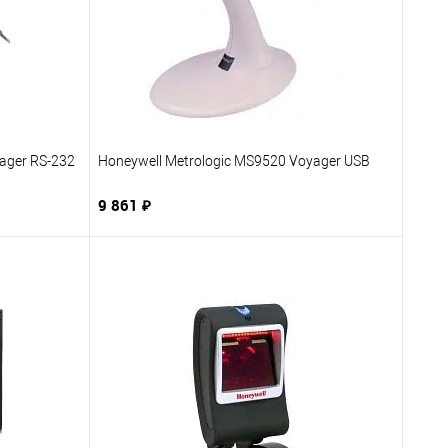
ager RS-232
Honeywell Metrologic MS9520 Voyager USB
9 861 ₽
В корзину
бранное
Купить в 1 клик
В избранное
заказ
К сравнению
Под заказ