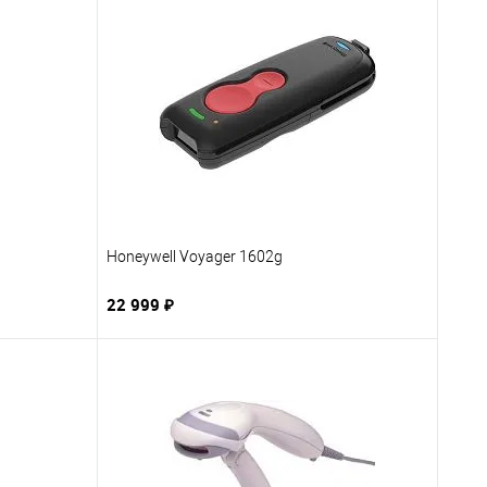
Honeywell Voyager 1602g
22 999 ₽
В корзину
бранное
Купить в 1 клик
В избранное
заказ
К сравнению
Под заказ