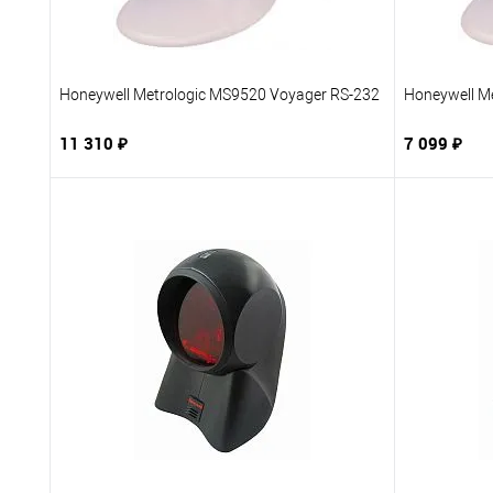
Honeywell Metrologic MS9520 Voyager RS-232
Honeywell M
11 310 ₽
7 099 ₽
В корзину
Купить в 1 клик
В избранное
Купить в 
К сравнению
Под заказ
К сравне