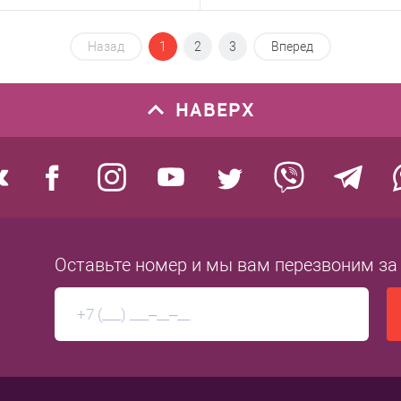
В корзину
В корзину
Назад
1
2
3
Вперед
1 клик
В избранное
Купить в 1 клик
В из
НАВЕРХ
нию
Под заказ
К сравнению
Под 
Оставьте номер
и мы вам перезвоним
за