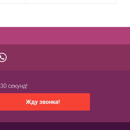
В корзину
бранное
Купить в 1 клик
В избранное
заказ
К сравнению
Под заказ
 30 секунд!
Жду звонка!