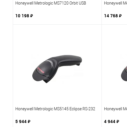
Honeywell Metrologic MS7120 Orbit USB
Honeywell M
10 198 ₽
14 768 ₽
В корзину
Купить в 1 клик
В избранное
Купить в 
К сравнению
Под заказ
К сравне
Honeywell Metrologic MS5145 Eclipse RS-232
Honeywell M
5 944 ₽
4 944 ₽