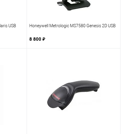
aris USB
Honeywell Metrologic MS7580 Genesis 2D USB
8 800 ₽
В корзину
бранное
Купить в 1 клик
В избранное
заказ
К сравнению
Под заказ