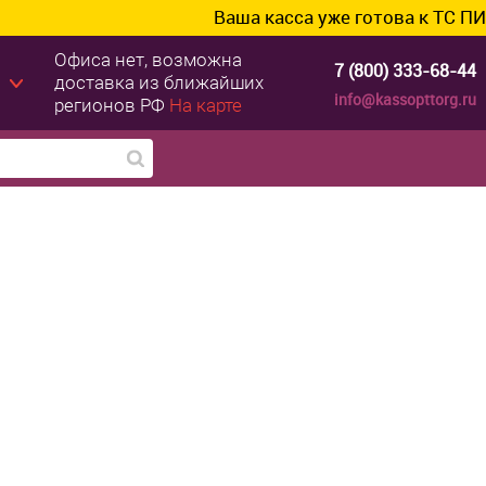
Ваша касса уже готова к ТС ПИоТ? Подкл
Офиса нет, возможна
7 (800) 333-68-44
доставка из ближайших
info@kassopttorg.ru
регионов РФ
На карте