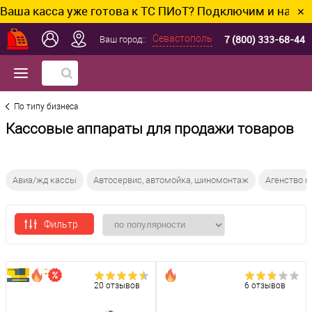
сса уже готова к ТС ПИоТ? Подключим и настроим без
✕
7 (800) 333-68-44
Севастополь
Ваш город::
По типу бизнеса
Кассовые аппараты для продажи товаров
Авиа/жд кассы
Автосервис, автомойка, шиномонтаж
Агенство 
Фильтр
20 отзывов
6 отзывов