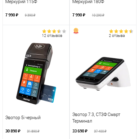
Меркурий 115Ф
Меркурий 180Ф
7 990 ₽
7 990 ₽
9 390 ₽
10 290 ₽
12 отзывов
2 отзыва
Эвотор 7.3, СТ3Ф Смарт
Эвотор 5i черный
Терминал
30 890 ₽
33 690 ₽
31 890 ₽
37 400 ₽