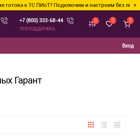
това к ТС ПИоТ? Подключим и настроим без лишних хл
✕
+7 (800) 333-68-44
0
0
0
ТЕХПОДДЕРЖКА
Вход
ых Гарант