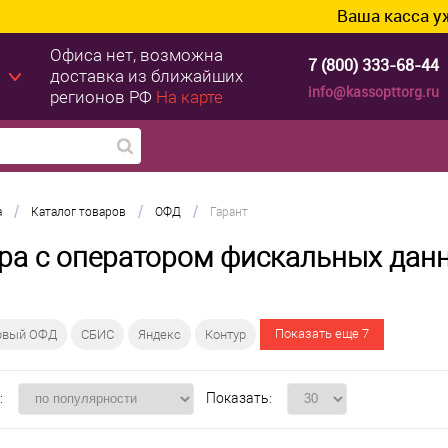
Ваша касса уже го
Офиса нет, возможна
7 (800) 333-68-44
доставка из ближайших
info@kassopttorg.ru
регионов РФ
На карте
/
/
/
а
Каталог товаров
ОФД
Гарант
ра с оператором фискальных данн
Показать еще 7
рвый ОФД
СБИС
Яндекс
Контур
:
Показать: