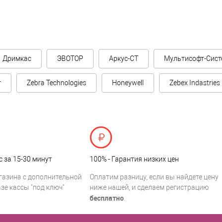
Дримкас
ЭВОТОР
Аркус-СТ
Мультисофт-Сист
г
Zebra Technologies
Honeywell
Zebex Indastries
с за 15-30 минут
100% - Гарантия низких цен
газина с дополнительной
Оплатим разницу, если вы найдете цену
зе кассы "под ключ"
ниже нашей, и сделаем регистрацию
бесплатно
.