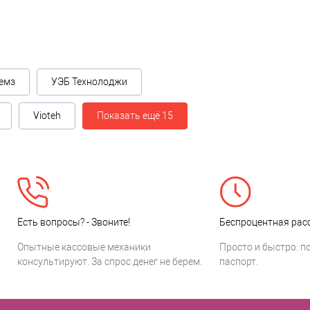
емз
УЭБ Технолоджи
Vioteh
Показать ещё 15
Есть вопросы? - Звоните!
Беспроцентная расс
Опытные кассовые механики
Просто и быстро: п
консультируют. За спрос денег не берем.
паспорт.