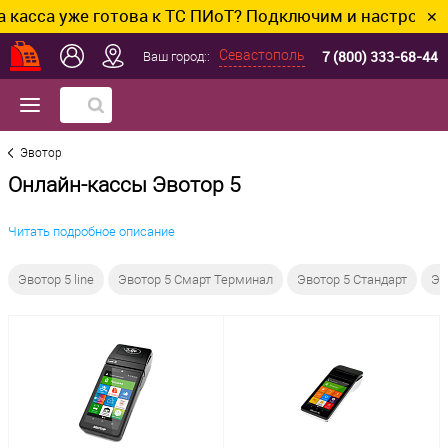
уже готова к ТС ПИоТ? Подключим и настроим без лишн
✕
7 (800) 333-68-44
Севастополь
Ваш город::
Эвотор
Онлайн-кассы Эвотор 5
Читать подробное описание
Эвотор 5 line
Эвотор 5 Смарт Терминал
Эвотор 5 Стандарт
Эв