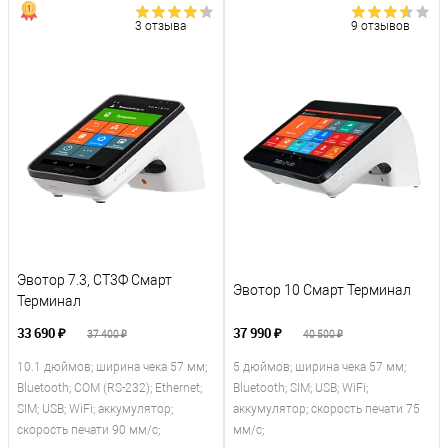
3 отзыва
9 отзывов
Эвотор 7.3, СТ3Ф Смарт
Эвотор 10 Смарт Терминал
Терминал
33 690 ₽
37 990 ₽
37 400 ₽
40 500 ₽
10.1 дюймов; ширина чека 57 мм;
5 дюймов; ширина чека 57 мм;
Bluetooth; COM (RS-232); Ethernet;
Bluetooth; SIM; USB; WiFi;
SIM; USB; WiFi; аккумулятор;
аккумулятор; скорость печати 75
скорость печати 90 мм/с;
мм/с;