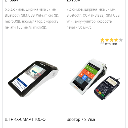
21 900 ₽
25 790 ₽
5.5 дюймов; ширина чека 57 мм;
7 дюймов; ширина чека 57 мм;
Bluetooth; SIM; USB; WiFi; micro SD;
Bluetooth; COM (RS-232); SIM; USB;
microUSB; аккумулятор; скорость
WiFi; аккумулятор; скорость
печати 100 мм/с; microSD;
печати 50 мм/с;
22 отзыва
ШТРИХ-СМАРТПОС-Ф
Эвотор 7.2 Visa