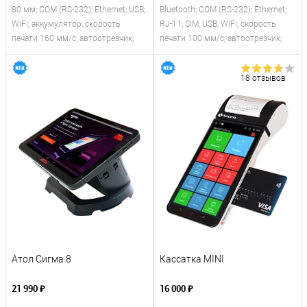
80 мм; COM (RS-232); Ethernet; USB;
Bluetooth; COM (RS-232); Ethernet;
WiFi; аккумулятор; скорость
RJ-11; SIM; USB; WiFi; скорость
печати 160 мм/с; автоотрезчик;
печати 100 мм/с; автоотрезчик;
18 отзывов
Атол Сигма 8
Кассатка MINI
21 990 ₽
16 000 ₽