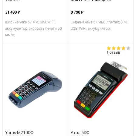
31 490 ₽
9 790 ₽
ширина чека 57 мм; SIM; WiFi;
ширина чека 57 мм; Ethernet; SIM;
аккумулятор; скорость печати 50
USB; WiFi; аккумулятор;
мм/с;
1 отзыв
Yarus M2100Ф
Атол 60Ф