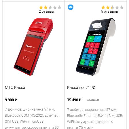
2 отзыва
5 отзывов
МТС Касса
Кассатка 7" 1Ф
9 900 ₽
15 490 ₽
15 890 ₽
7 дюймов; ширина чека 57 мм;
7 дюймов; ширина чека 57 мм;
Bluetooth; COM (RS-232); Ethernet;
Bluetooth; Ethernet; RJ-11; SIM; USB;
SIM; USB; WiFi; microUSB;
WiFi; аккумулятор; скорость
аккумулятор; скорость печати 90
печати 70 мм/с;