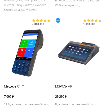
Bluetooth; SIM; USB Type С; WiFi;
Bluetooth; COM (RS-232); SIM; USB;
micro SD; аккумулятор; скорость
WiFi; аккумулятор;
печати 70 мм/с; microSD;
2 отзыва
4 отзыва
Мещера 01 Ф
MSPOS-T-Ф
7 090 ₽
29 290 ₽
11.6 дюймов; ширина чека 57 мм,
8 дюймов; ширина чека 57 мм;