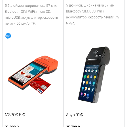
5 дюймов; ширина чека 57 мм;
5.5 дюймов; ширина чека 57 мм;
Bluetooth; SIM; USB; WiFi;
Bluetooth; SIM; WiFi; micro SD;
аккумулятор; скорость печати 75
microUSB; аккумулятор; скорость
мм/с;
печати 50 мм/с; TF;
MSPOS-E-Ф
Азур 01Ф