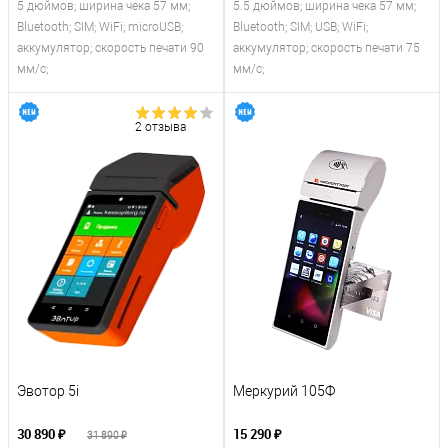
5 дюймов; ширина чека 57 мм;
5.5 дюймов; ширина чека 57 мм;
Bluetooth; SIM; WiFi; microUSB;
Bluetooth; SIM; USB; WiFi;
аккумулятор; скорость печати 90
аккумулятор; скорость печати 75
мм/с;
мм/с;
2 отзыва
Эвотор 5i
Меркурий 105Ф
30 890 ₽
15 290 ₽
31 890 ₽