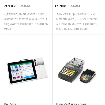
24 990 ₽
17 390 ₽
26 900 ₽
18 490 ₽
7 дюймов; ширина чека 57 мм;
8 дюймов; ширина чека 57 мм;
Bluetooth; Ethernet; SIM; USB; WiFi;
Bluetooth; COM (RS-232); Ethernet;
аккумулятор; скорость печати 75
RJ-11; RJ-45; USB; WiFi; скорость
мм/с;
печати 80 мм/с; microSD;
Viki Mini
Элвес-МФ эквайринг