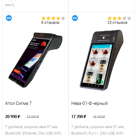
мм/с;
8 отзывов
25 отзывов
Атол Сигма 7
Нева-01-Ф черный
20 990 ₽
17 390 ₽
23 290 ₽
18 490 ₽
7 дюймов; ширина чека 57 мм;
7 дюймов; ширина чека 57 мм;
Bluetooth; Ethernet; SIM; USB; WiFi;
Bluetooth; RJ-11; SIM; USB; WiFi;