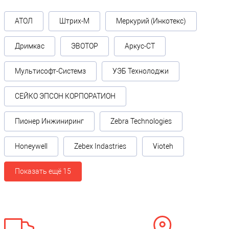
АТОЛ
Штрих-М
Меркурий (Инкотекс)
Дримкас
ЭВОТОР
Аркус-СТ
Мультисофт-Системз
УЭБ Технолоджи
СЕЙКО ЭПСОН КОРПОРАТИОН
Пионер Инжиниринг
Zebra Technologies
Honeywell
Zebex Indastries
Vioteh
Показать ещё 15