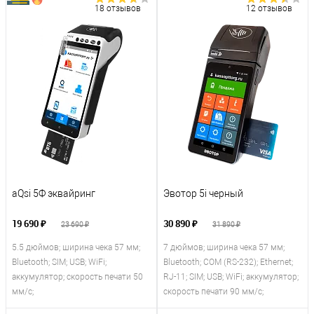
18 отзывов
12 отзывов
aQsi 5Ф эквайринг
Эвотор 5i черный
19 690 ₽
30 890 ₽
23 690 ₽
31 890 ₽
5.5 дюймов; ширина чека 57 мм;
7 дюймов; ширина чека 57 мм;
Bluetooth; SIM; USB; WiFi;
Bluetooth; COM (RS-232); Ethernet;
аккумулятор; скорость печати 50
RJ-11; SIM; USB; WiFi; аккумулятор;
мм/с;
скорость печати 90 мм/с;