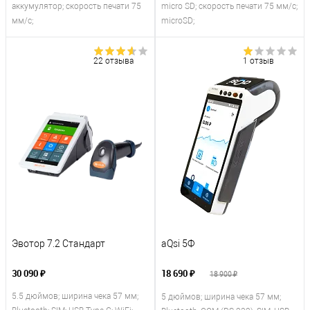
аккумулятор; скорость печати 75
micro SD; скорость печати 75 мм/с;
мм/с;
microSD;
22 отзыва
1 отзыв
Эвотор 7.2 Стандарт
aQsi 5Ф
30 090 ₽
18 690 ₽
18 900 ₽
5.5 дюймов; ширина чека 57 мм;
5 дюймов; ширина чека 57 мм;