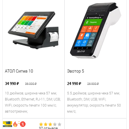
АТОЛ Сигма 10
Эвотор 5
34 990 ₽
24 990 ₽
36 000 ₽
26 900 ₽
10 дюймов; ширина чека 57 мм;
5.5 дюймов; ширина чека 57 мм;
Bluetooth; Ethernet; RJ-11; SIM; USB;
Bluetooth; SIM; USB; WiFi;
WiFi; скорость печати 100 мм/с;
аккумулятор; скорость печати 50
автоотрезчик;
мм/с;
37 отзывов