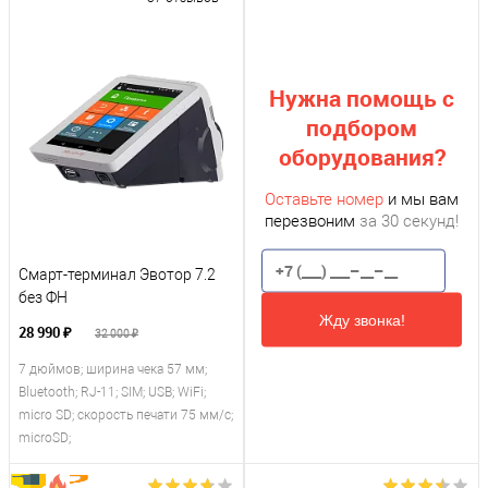
Нужна помощь с
подбором
оборудования?
Оставьте номер
и мы вам
перезвоним
за 30 секунд!
Смарт-терминал Эвотор 7.2
без ФН
Жду звонка!
28 990 ₽
32 000 ₽
7 дюймов; ширина чека 57 мм;
Bluetooth; RJ-11; SIM; USB; WiFi;
micro SD; скорость печати 75 мм/с;
microSD;