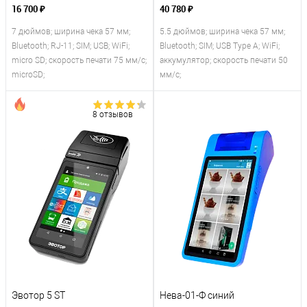
16 700 ₽
40 780 ₽
7 дюймов; ширина чека 57 мм;
5.5 дюймов; ширина чека 57 мм;
Bluetooth; RJ-11; SIM; USB; WiFi;
Bluetooth; SIM; USB Type A; WiFi;
micro SD; скорость печати 75 мм/с;
аккумулятор; скорость печати 50
microSD;
мм/с;
8 отзывов
Эвотор 5 ST
Нева-01-Ф синий