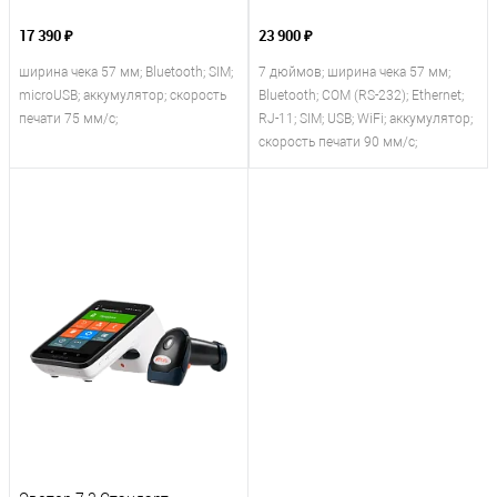
17 390 ₽
23 900 ₽
ширина чека 57 мм; Bluetooth; SIM;
7 дюймов; ширина чека 57 мм;
microUSB; аккумулятор; скорость
Bluetooth; COM (RS-232); Ethernet;
печати 75 мм/с;
RJ-11; SIM; USB; WiFi; аккумулятор;
скорость печати 90 мм/с;