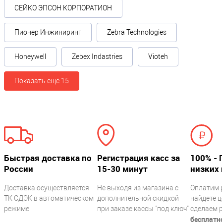
СЕЙКО ЭПСОН КОРПОРАТИОН
Гарантия, месяцев
12
Пионер Инжиниринг
Zebra Technologies
Модель
VMC BSX Lm
Honeywell
Zebex Indastries
Vioteh
Показать ещё 15
Быстрая доставка по
Регистрация касс за
100% - 
России
15-30 минут
низких 
Доставка осуществляется
Не выходя из магазина с
Оплатим 
ТК СДЭК в автоматическом
дополнительной скидкой
найдете ц
режиме
при заказе кассы "под ключ"
сделаем 
бесплатн