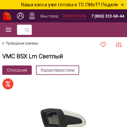
Ваша касса уже готова к ТС ПИоТ? Подключим и н
✕
7 (800) 333-68-44
Севастополь
Ваш город::
Проводные сканеры
VMC BSX Lm Светлый
Описание
Характеристики