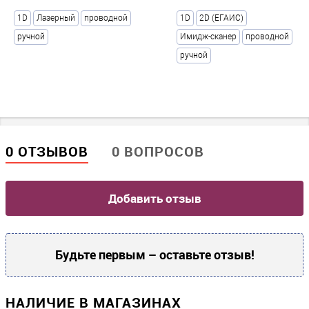
Звуковой сигнализатор считывания
1D
Лазерный
проводной
1D
2D (ЕГАИС)
Есть
ручной
Имидж-сканер
проводной
Световой сигнализатор считывания
ручной
Есть
Физические параметры
Цвет
0 ОТЗЫВОВ
0 ВОПРОСОВ
Белый
Габариты без упаковки (д/ш/в)
70x88x158
Добавить отзыв
Вес НЕТТО (в граммах)
?
136
Будьте первым – оставьте отзыв!
Материал корпуса
?
пластик
НАЛИЧИЕ В МАГАЗИНАХ