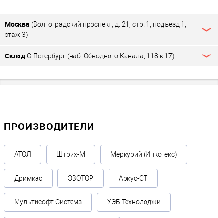
Условия эксплуатации
Москва
(Волгоградский проспект, д. 21, стр. 1, подъезд 1,
Рабочая температура °C
?
этаж 3)
- 20° ~ 50°
Склад
С-Петербург (наб. Обводного Канала, 118 к.17)
Дополнительно
Длина кабеля, м
3
Прочие
ПРОИЗВОДИТЕЛИ
Видео в слайдере картинок
АТОЛ
Штрих-М
Меркурий (Инкотекс)
456239290
Показывать в слайдере АКЦИИ И СКИДКИ
Дримкас
ЭВОТОР
Аркус-СТ
Да
Производитель
Мультисофт-Системз
УЭБ Технолоджи
Штрих-М