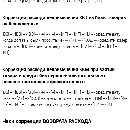
товара --> [ПИ] --> введите цену товара --> [ПИ] --> [ИТ]
Коррекция расхода неприменения ККТ из базы товаров
за безналичные
[ВЗ] --> [ВЗ] --> [ВЗ] --> [+] --> [+] --> [ИТ] --> [ИТ] --> [.] --> введите дату
когда должны были пробить чек --> [ИТ] --> [КОД] --> введите номер
товара --> [ПИ] --> введите цену товара --> [ПИ] --> [00] --> [ИТ] -->
[ИТ]
Коррекция расхода неприменения ККМ при взятии
товара в кредит без первоначального взноса с
неизвестной заранее формой оплаты
[ВЗ] --> [ВЗ] --> [ВЗ] --> [+] --> [+] --> [ИТ] --> [ИТ] --> [.] --> введите дату
чека --> [ИТ] --> [КОД] --> введите номер товара --> [ПИ] --> [ВЗ] --> [-] --
> [-] --> [ИТ] --> введите полную сумму кредита --> [ПИ] --> [ИТ]
Чеки коррекции ВОЗВРАТА РАСХОДА