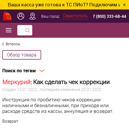
касса уже готова к ТС ПИоТ? Подключим и настроим б
✕
7 (800) 333-68-44
Севастополь
Ваш город::
Вопросы
Обзор товара
Поиск по тегам
Меркурий
: Как сделать чек коррекции
Создан
13.01.2022
, последнее изменение 20.01.2022
Инструкция по пробитию чеков коррекции
наличными и безналичными, при приходе или
расходе средств из кассы, аннуляция и возврат.
Возврат: