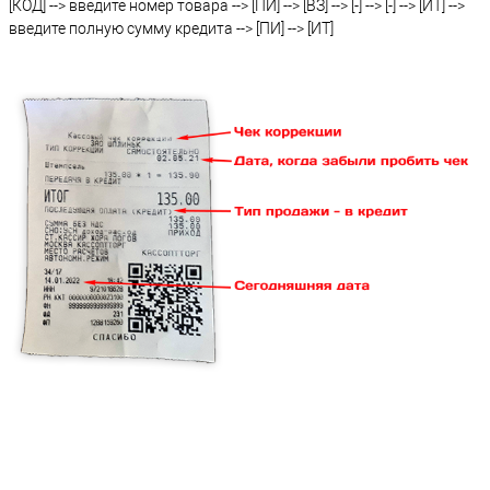
[КОД] --> введите номер товара --> [ПИ] --> [ВЗ] --> [-] --> [-] --> [ИТ] -->
введите полную сумму кредита --> [ПИ] --> [ИТ]