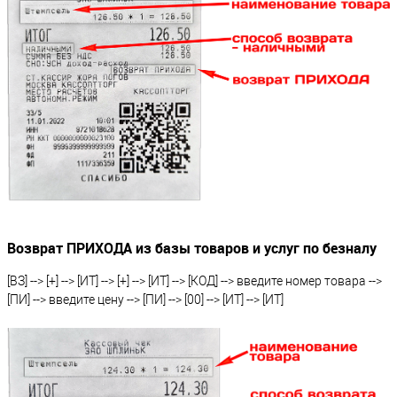
Возврат ПРИХОДА из базы товаров и услуг по безналу
[ВЗ] --> [+] --> [ИТ] --> [+] --> [ИТ] --> [КОД] --> введите номер товара -->
[ПИ] --> введите цену --> [ПИ] --> [00] --> [ИТ] --> [ИТ]