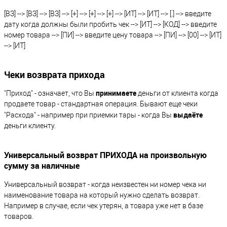
[ВЗ] --> [ВЗ] --> [ВЗ] --> [+] --> [+] --> [+] --> [ИТ] --> [ИТ] --> [.] --> введите
дату когда должны были пробить чек --> [ИТ] --> [КОД] --> введите
номер товара --> [ПИ] --> введите цену товара --> [ПИ] --> [00] --> [ИТ]
--> [ИТ]
Чеки возврата прихода
принимаете
"Приход" - означает, что Вы
деньги от клиента когда
продаете товар - стандартная операция. Бывают еще чеки
выдаёте
"Расхода" - например при приемки тары - когда Вы
деньги клиенту.
Универсальный возврат ПРИХОДА на произвольную
сумму за наличные
Универсальный возврат - когда неизвестен ни номер чека ни
наименование товара на который нужно сделать возврат.
Например в случае, если чек утерян, а товара уже нет в базе
товаров.