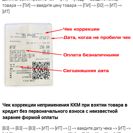
товара --> [ПИ] --> введите цену товара --> [ПИ] --> [00] --> [ИТ] -->
[ИТ]
Чек коррекции неприменения ККМ при взятии товара в
кредит без первоначального взноса с неизвестной
заранее формой оплаты
[ВЗ] --> [ВЗ] --> [ВЗ] --> [ИТ] --> [ИТ] --> [.] --> введите дату чека --> [ИТ] -->