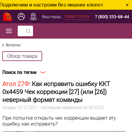
дключим и настроим без лишних хлопот.
✕
7 (800) 333-68-44
Севастополь
Ваш город::
Вопросы
Обзор товара
Поиск по тегам
Атол 27Ф
: Как исправить ошибку ККТ
0х4459 Чек коррекции [27] (или [26])
неверный формат команды
Создан
12.12.2021
, последнее изменение 06.09.2022
При попытке открыть чек коррекции выдает эту
ошибку, как исправить?