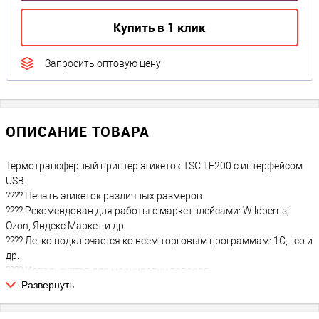
Купить в 1 клик
Запросить оптовую цену
ОПИСАНИЕ ТОВАРА
Термотрансферный принтер этикеток TSC TE200 c интерфейсом
USB.
???? Печать этикеток различных размеров.
????️ Рекомендован для работы с маркетплейсами: Wildberris,
Ozon, Яндекс Маркет и др.
???? Легко подключается ко всем торговым программам: 1С, iico и
др.
???? Используется для маркировки товаров.
Развернуть
????️ Работает и с Windows, Linux и Mac
Новая грань эффективности печати – TSC TE200!