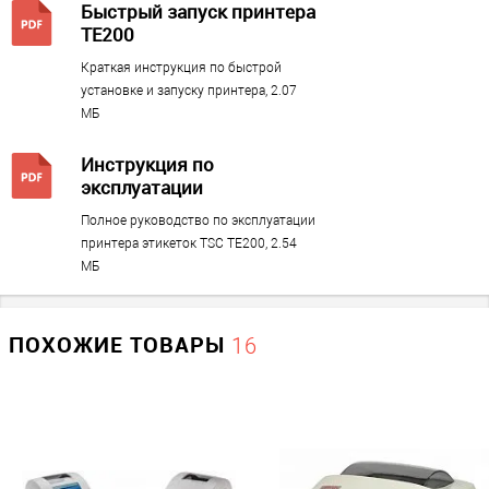
зонах отгрузки, в магазинах и во многих других местах. TE 200
2400
Быстрый запуск принтера
также имеет хорошую совместимость почти со всеми
TE200
Высота
?
программами для автоматизации торговли.
Краткая инструкция по быстрой
164
установке и запуску принтера, 2.07
Ширина
?
МБ
204
Инструкция по
Глубина
?
эксплуатации
280
Полное руководство по эксплуатации
принтера этикеток TSC TE200, 2.54
Дополнительно
МБ
Диаметр рулона
ПОХОЖИЕ ТОВАРЫ
127
16
Тип клеемых этикеток
с зазорами / с черной меткой / непрерывная /
перфорированная
Прочие