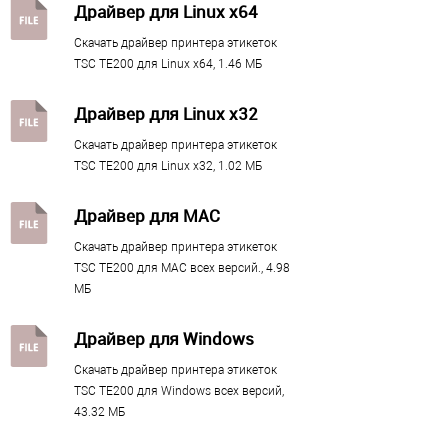
108
снимите модуль печати.
Драйвер для Linux х64
Простота обслуживания
Скачать драйвер принтера этикеток
Жёсткий диск
TSC TE200 для Linux x64, 1.46 МБ
Вся серия TE 200 практична и проста в обслуживании:
печатающая головка и ролик противовеса снимаются без каких-
Объем памяти жесткого диска, Гб
?
Драйвер для Linux х32
либо инструментов.
0,008
Скачать драйвер принтера этикеток
Соотношение цена/качество
TSC TE200 для Linux x32, 1.02 МБ
Оперативная память
Он имеет непревзойденное соотношение цена/качество.
Драйвер для MAC
Устройство надежно благодаря обратной связи, полученной от
клиентов за долгие годы его использования. И благодаря
Объем оперативной памяти, Гб
?
Скачать драйвер принтера этикеток
использованию новейших технологий, доступных в термопечати.
0.016
TSC TE200 для MAC всех версий., 4.98
МБ
Печать с сервера
Физические параметры
Принтер подключается для удаленной печати через сервер, через
Драйвер для Windows
стандартный драйвер.
Габариты без упаковки (д/ш/в)
Скачать драйвер принтера этикеток
Где используется
TSC TE200 для Windows всех версий,
164 / 204 / 280
43.32 МБ
TE 200 естественным образом находит свое место на складах, в
Вес НЕТТО (в граммах)
?