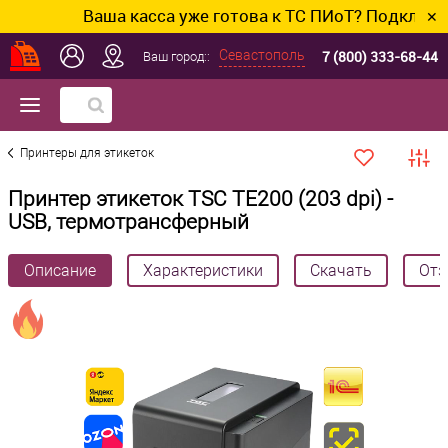
Ваша касса уже готова к ТС ПИоТ? Подключим и н
✕
7 (800) 333-68-44
Севастополь
Ваш город::
Принтеры для этикеток
Принтер этикеток TSC TE200 (203 dpi) -
USB, термотрансферный
Описание
Характеристики
Скачать
Отз