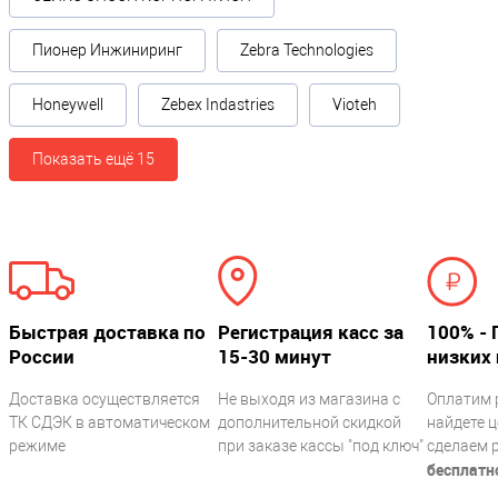
Пионер Инжиниринг
Zebra Technologies
Honeywell
Zebex Indastries
Vioteh
Показать ещё 15
Быстрая доставка по
Регистрация касс за
100% - 
России
15-30 минут
низких 
Доставка осуществляется
Не выходя из магазина с
Оплатим 
ТК СДЭК в автоматическом
дополнительной скидкой
найдете ц
режиме
при заказе кассы "под ключ"
сделаем 
бесплатн