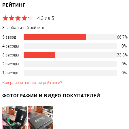
РЕЙТИНГ
/
/upload/medialibrary/78b/offd35jog7igji2j0cgeeb0s2itx19x4/instrukts
4.3 из 5
Отображать на странице Автоматизация Бизнеса под Ключ
3 глобальный рейтинг
N
Производитель
5 звезд
66.7%
TSC
4 звезды
0%
Гарантия, месяцев
3 звезды
33.3%
24
2 звезды
0%
Модель
1 звезда
0%
TSC TE200
Как рассчитываются рейтинги?
Комплектация
?
Адаптер питания / Краткое руководство по эксплуатации / Диск
ФОТОГРАФИИ И ВИДЕО ПОКУПАТЕЛЕЙ
с драйверами / Кабель USB