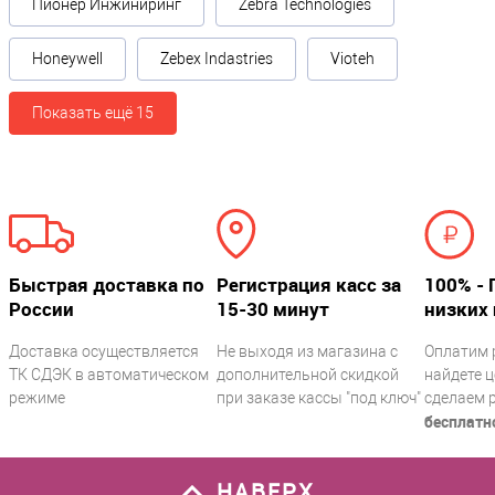
Пионер Инжиниринг
Zebra Technologies
Honeywell
Zebex Indastries
Vioteh
Показать ещё 15
Быстрая доставка по
Регистрация касс за
100% - 
России
15-30 минут
низких 
Доставка осуществляется
Не выходя из магазина с
Оплатим 
ТК СДЭК в автоматическом
дополнительной скидкой
найдете ц
режиме
при заказе кассы "под ключ"
сделаем 
бесплатн
НАВЕРХ