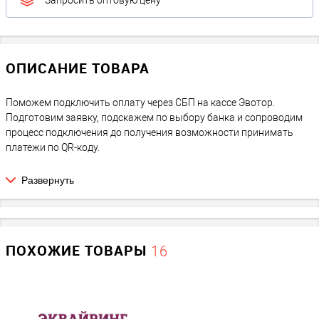
Запросить оптовую цену
ОПИСАНИЕ ТОВАРА
Поможем подключить оплату через СБП на кассе Эвотор.
Подготовим заявку, подскажем по выбору банка и сопроводим
процесс подключения до получения возможности принимать
платежи по QR-коду.
Что входит в услугу
Развернуть
Проверка возможности подключения СБП на кассе Эвотор.
Подготовка и заполнение заявки на подключение СБП.
Сопровождение рассмотрения заявки.
Контроль статуса подключения.
ПОХОЖИЕ ТОВАРЫ
16
Установка и настройка приложения СБП.
Авторизация в сервисе.
Привязка торговой точки.
Настройка отображения QR-кода.