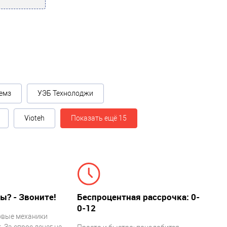
емз
УЭБ Технолоджи
Vioteh
Показать ещё 15
ы? - Звоните!
Беспроцентная рассрочка: 0-
0-12
овые механики