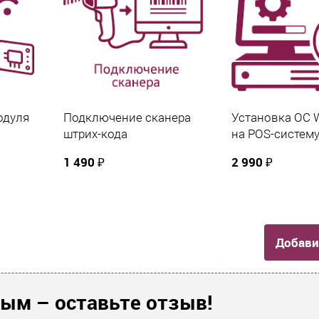
одуля
Подключение сканера
Установка ОС 
штрих-кода
на POS-систем
1 490 ₽
2 990 ₽
Добави
ым – оставьте отзыв!