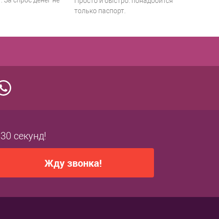
 За спрос денег не
Просто и быстро: понадобится
только паспорт.
 30 секунд!
Жду звонка!