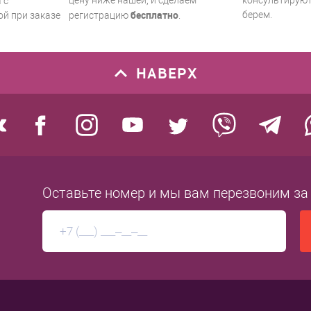
цену ниже нашей, и сделаем
консультируют.
 с
бесплатно
берем.
й при заказе
регистрацию
.
НАВЕРХ
Оставьте номер
и мы вам перезвоним
за