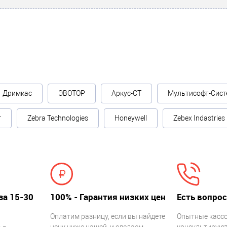
о выявленных неисправностях и рекомендации по
Дримкас
ЭВОТОР
Аркус-СТ
Мультисофт-Сист
г
Zebra Technologies
Honeywell
Zebex Indastries
сти.
за 15-30
100% - Гарантия низких цен
Есть вопрос
 восстановить работоспособность вашей
Оплатим разницу, если вы найдете
Опытные касс