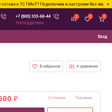
ТС ПИоТ? Подключим и настроим без лишних хлопот.
✕
+7 (800) 333-68-44
0
0
0
ТЕХПОДДЕРЖКА
Вход
В избранное
К сравнению
500 ₽
0 отзывов
Под заказ