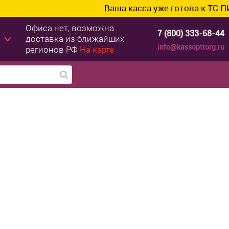
Ваша касса уже готова к ТС ПИоТ? Подк
Офиса нет, возможна
7 (800) 333-68-44
доставка из ближайших
info@kassopttorg.ru
регионов РФ
На карте