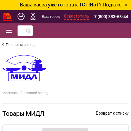
Ваша касса уже готова к ТС ПИоТ? Подключим и
✕
7 (800) 333-68-44
Севастополь
Ваш город::
Главная страница
Московский весовой завод
Товары МИДЛ
Возврат к списку