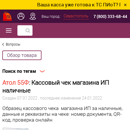
Ваша касса уже готова к ТС ПИоТ? Подклю
✕
7 (800) 333-68-44
Севастополь
Ваш город::
Вопросы
Обзор товара
Поиск по тегам
Атол 55Ф
: Кассовый чек магазина ИП
наличные
Создан
07.01.2022
, последнее изменение 24.01.2022
Образец кассового чека магазина ИП за наличные,
данные и реквизиты на чеке: номер документа, QR-
код, проверка онлайн