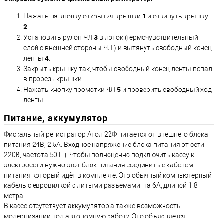
1
Нажать на кнопку открытия крышки
и откинуть крышку
2
.
3
Установить рулон ЧЛ
в лоток (термочувствительный
слой с внешней стороны ЧЛ!) и вытянуть свободный конец
4
ленты
.
Закрыть крышку так, чтобы свободный конец ленты попал
в прорезь крышки.
5
Нажать кнопку промотки ЧЛ
и проверить свободный ход
ленты.
Питание, аккумулятор
Фискальный регистратор Атол 22Ф питается от внешнего блока
питания 24В, 2.5А. Входное напряжение блока питания от сети
220В, частота 50 Гц. Чтобы полноценно подключить кассу к
электросети нужно этот блок питания соединить с кабелем
питания который идёт в комплекте. Это обычный компьютерный
кабель с евровилкой с литыми разъемами на 6А, длиной 1.8
метра.
В кассе отсутствует аккумулятор а также возможность
модернизации под автономную работу. Это объясняется