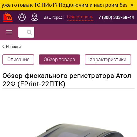
това к ТС ПИоТ? Подключим и настроим без лишних хло
✕
7 (800) 333-68-44
Севастополь
Ваш город::
Новости
Описание
Обзор товара
Характеристики
Обзор фискального регистратора Атол
22Ф (FPrint-22ПТК)