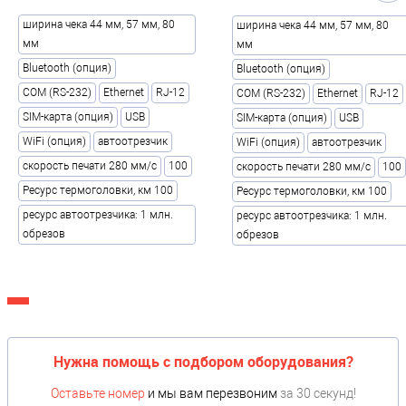
ширина чека 44 мм, 57 мм, 80
ширина чека 44 мм, 57 мм, 80
мм
мм
Bluetooth (опция)
Bluetooth (опция)
COM (RS-232)
Ethernet
RJ-12
COM (RS-232)
Ethernet
RJ-12
SIM-карта (опция)
USB
SIM-карта (опция)
USB
WiFi (опция)
автоотрезчик
WiFi (опция)
автоотрезчик
скорость печати 280 мм/с
100
скорость печати 280 мм/с
100
Ресурс термоголовки, км 100
Ресурс термоголовки, км 100
ресурс автоотрезчика: 1 млн.
ресурс автоотрезчика: 1 млн.
обрезов
обрезов
Нужна помощь с подбором оборудования?
Оставьте номер
и мы вам перезвоним
за 30 секунд!