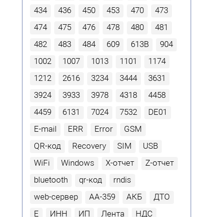
434
436
450
453
470
473
474
475
476
478
480
481
482
483
484
609
613В
904
1002
1007
1013
1101
1174
1212
2616
3234
3444
3631
3924
3933
3978
4318
4458
4459
6131
7024
7532
DE01
E-mail
ERR
Error
GSM
QR-код
Recovery
SIM
USB
WiFi
Windows
X-отчет
Z-отчет
bluetooth
qr-код
rndis
web-сервер
АА-359
АКБ
ДТО
Е
ИНН
ИП
Лента
НДС