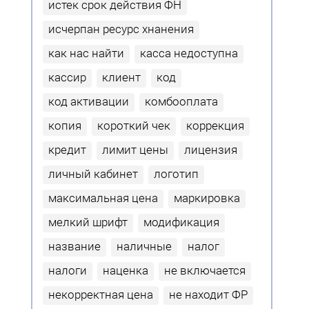
истек срок действия ФН
исчерпан ресурс хнанения
как нас найти
касса недоступна
кассир
клиент
код
код активации
комбооплата
копия
короткий чек
коррекция
кредит
лимит цены
лицензия
личный кабинет
логотип
максимальная цена
маркировка
мелкий шрифт
модификация
название
наличные
налог
налоги
наценка
не включается
некорректная цена
не находит ФР