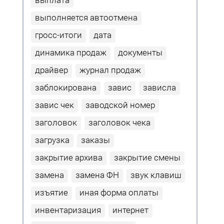
выплата
выполняется автоотмена
гросс-итоги
дата
динамика продаж
документы
драйвер
журнал продаж
заблокирована
завис
зависла
завис чек
заводской номер
заголовок
заголовок чека
загрузка
заказы
закрытие архива
закрытие смены
замена
замена ФН
звук клавиш
изъятие
иная форма оплаты
инвентаризация
интернет